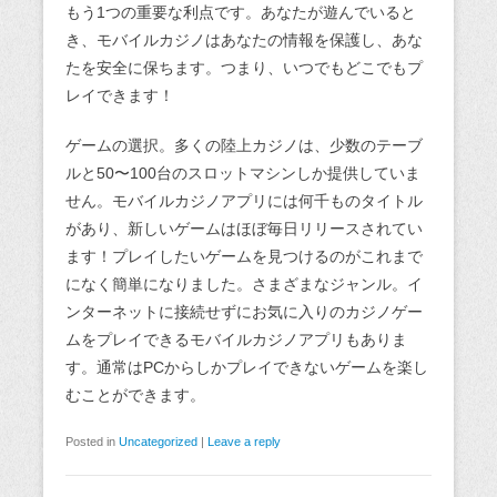
もう1つの重要な利点です。あなたが遊んでいると
き、モバイルカジノはあなたの情報を保護し、あな
たを安全に保ちます。つまり、いつでもどこでもプ
レイできます！
ゲームの選択。多くの陸上カジノは、少数のテーブ
ルと50〜100台のスロットマシンしか提供していま
せん。モバイルカジノアプリには何千ものタイトル
があり、新しいゲームはほぼ毎日リリースされてい
ます！プレイしたいゲームを見つけるのがこれまで
になく簡単になりました。さまざまなジャンル。イ
ンターネットに接続せずにお気に入りのカジノゲー
ムをプレイできるモバイルカジノアプリもありま
す。通常はPCからしかプレイできないゲームを楽し
むことができます。
Posted in
Uncategorized
|
Leave a reply