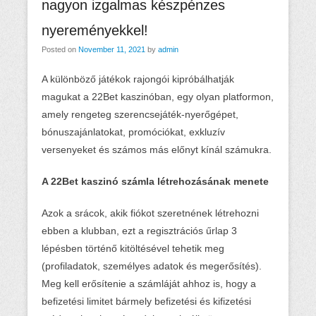
nagyon izgalmas készpénzes
nyereményekkel!
Posted on
November 11, 2021
by
admin
A különböző játékok rajongói kipróbálhatják
magukat a 22Bet kaszinóban, egy olyan platformon,
amely rengeteg szerencsejáték-nyerőgépet,
bónuszajánlatokat, promóciókat, exkluzív
versenyeket és számos más előnyt kínál számukra.
A 22Bet kaszinó számla létrehozásának menete
Azok a srácok, akik fiókot szeretnének létrehozni
ebben a klubban, ezt a regisztrációs űrlap 3
lépésben történő kitöltésével tehetik meg
(profiladatok, személyes adatok és megerősítés).
Meg kell erősítenie a számláját ahhoz is, hogy a
befizetési limitet bármely befizetési és kifizetési