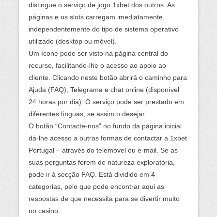
distingue o serviço de jogo 1xbet dos outros. As
páginas e os slots carregam imediatamente,
independentemente do tipo de sistema operativo
utilizado (desktop ou móvel).
Um ícone pode ser visto na página central do
recurso, facilitando-lhe o acesso ao apoio ao
cliente. Clicando neste botão abrirá o caminho para
Ajuda (FAQ), Telegrama e chat online (disponível
24 horas por dia). O serviço pode ser prestado em
diferentes línguas, se assim o desejar.
O botão “Contacte-nos” no fundo da página inicial
dá-lhe acesso a outras formas de contactar a 1xbet
Portugal – através do telemóvel ou e-mail. Se as
suas perguntas forem de natureza exploratória,
pode ir à secção FAQ. Está dividido em 4
categorias, pelo que pode encontrar aqui as
respostas de que necessita para se divertir muito
no casino.