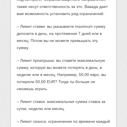
также несут ответственность за это. Вавада дает
вам возможность установить ряд ограничений:
– Лимит ставки: вы указываете maximum сумму
депозита в день, на протяжении 7 дней или в
месяц. Потом вы не можете превышать эту
сумму.
– Лимит проигрыша: вы ставите максимальную
сумму, которую вы можете потерять в день, в
неделю или в месяц. Например, 50,00 евро, вы
потеряли 50,00 EUR? Тогда ты больше не
сможешь играть.
– Лимит ставок: максимальная сумма ставок за
сутки, неделю или месяц.
– Лимит сеанса: ограничение по времени каждый