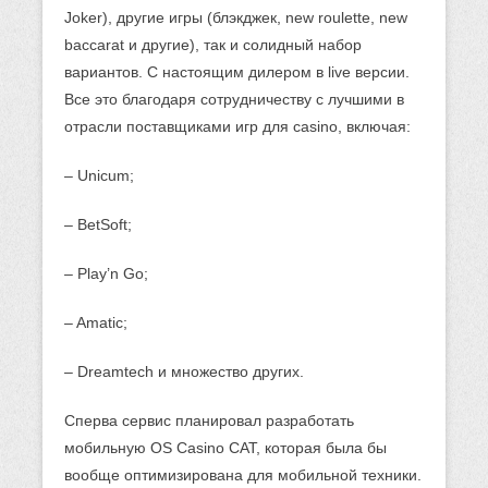
Joker), другие игры (блэкджек, new roulette, new
baccarat и другие), так и солидный набор
вариантов. С настоящим дилером в live версии.
Все это благодаря сотрудничеству с лучшими в
отрасли поставщиками игр для casino, включая:
– Unicum;
– BetSoft;
– Play’n Go;
– Amatic;
– Dreamtech и множество других.
Сперва сервис планировал разработать
мобильную OS Casino CAT, которая была бы
вообще оптимизирована для мобильной техники.