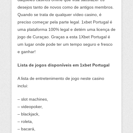
desejos tanto de novos como de antigos membros.
Quando se trata de qualquer vídeo casino, é
preciso começar pela parte legal. 1xbet Portugal é
uma plataforma 100% legal e detém uma licença de
jogo de Curaçao. Graças a esta 1Xbet Portugal é
um lugar onde pode ter um tempo seguro e fresco
e ganhar!
Lista de jogos disponíveis em 1xbet Portugal
A lista de entretenimento de jogo neste casino
inclui:
– slot machines,
– videopoker,
– blackjack,
– roleta,
– bacará,