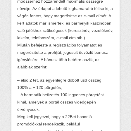
módszerhez hozzárendelt maximális összegre
növelje. Az űrlapot a lehető leghamarabb töltse ki, a
végén fontos, hogy megerősítse az e-mail címét. A
kért adatok már ismertek, és bármelyik kaszinóban
való játékhoz szükségesek (keresztnév, vezetéknév,
lakcím, telefonszám, e-mail cím stb.).
Miután befejezte a regisztrációs folyamatot és
megerősítette a profilját, jogosult üdvözlő bónusz
igénylésére. A bónusz több betétre oszlik, az
alábbiak szerint:
– első 2 tét, az egyenlegre dobott usd összeg
100%-a + 120 pörgetés;
– A harmadik befizetés 100 ingyenes pörgetést
kínál, amelyek a portál összes videógépén
érvényesek.
Meg kell jegyezni, hogy a 22Bet hasonló
promóciókkal rendelkezik, például