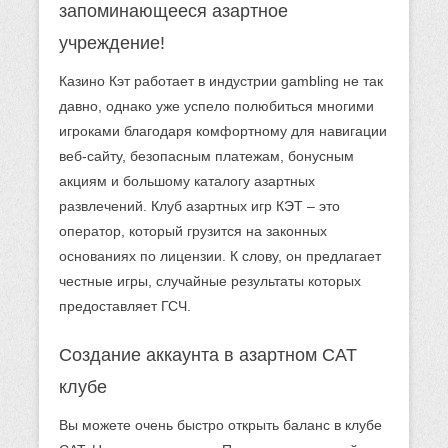
запоминающееся азартное
учреждение!
Казино Кэт работает в индустрии gambling не так
давно, однако уже успело полюбиться многими
игроками благодаря комфортному для навигации
веб-сайту, безопасным платежам, бонусным
акциям и большому каталогу азартных
развлечений. Клуб азартных игр КЭТ – это
оператор, который грузится на законных
основаниях по лицензии. К слову, он предлагает
честные игры, случайные результаты которых
предоставляет ГСЧ.
Создание аккаунта в азартном CAT
клубе
Вы можете очень быстро открыть баланс в клубе