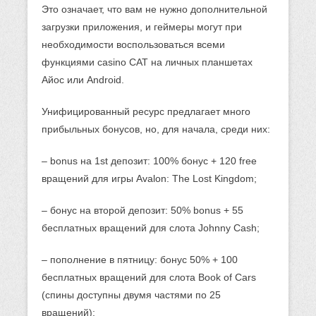
Это означает, что вам не нужно дополнительной
загрузки приложения, и геймеры могут при
необходимости воспользоваться всеми
функциями casino CAT на личных планшетах
Айос или Android.
Унифицированный ресурс предлагает много
прибыльных бонусов, но, для начала, среди них:
– bonus на 1st депозит: 100% бонус + 120 free
вращений для игры Avalon: The Lost Kingdom;
– бонус на второй депозит: 50% bonus + 55
бесплатных вращений для слота Johnny Cash;
– пополнение в пятницу: бонус 50% + 100
бесплатных вращений для слота Book of Cars
(спины доступны двумя частями по 25
вращений);