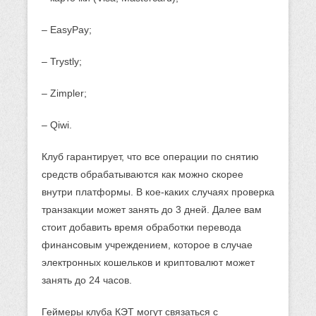
– EasyPay;
– Trystly;
– Zimpler;
– Qiwi.
Клуб гарантирует, что все операции по снятию
средств обрабатываются как можно скорее
внутри платформы. В кое-каких случаях проверка
транзакции может занять до 3 дней. Далее вам
стоит добавить время обработки перевода
финансовым учреждением, которое в случае
электронных кошельков и криптовалют может
занять до 24 часов.
Геймеры клуба КЭТ могут связаться с