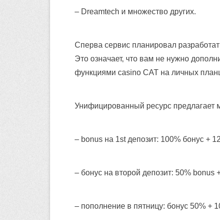
– Dreamtech и множество других.
Сперва сервис планировал разработат
Это означает, что вам не нужно допол
функциями casino CAT на личных планш
Унифицированный ресурс предлагает мн
– bonus на 1st депозит: 100% бонус + 1
– бонус на второй депозит: 50% bonus 
– пополнение в пятницу: бонус 50% + 