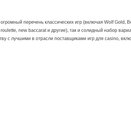
огромный перечень классических игр (включая Wolf Gold, Boo
ew roulette, new baccarat и другие), так и солидный набор ва
тву с лучшими в отрасли поставщиками игр для casino, вкл