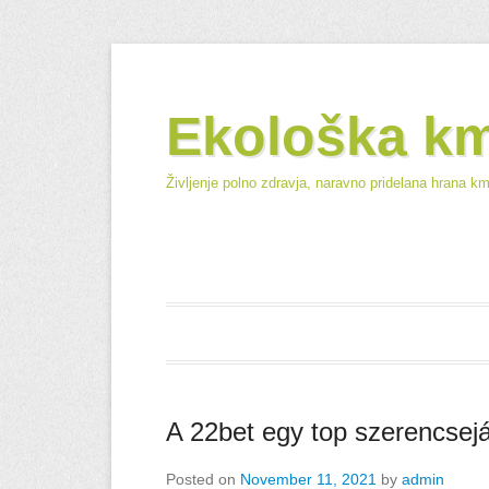
Ekološka km
Življenje polno zdravja, naravno pridelana hrana km
Primary Menu
Skip to content
A 22bet egy top szerencsej
Posted on
November 11, 2021
by
admin