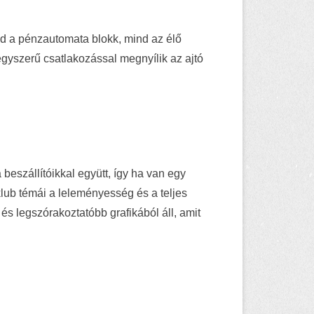
d a pénzautomata blokk, mind az élő
gyszerű csatlakozással megnyílik az ajtó
 beszállítóikkal együtt, így ha van egy
lub témái a leleményesség és a teljes
s legszórakoztatóbb grafikából áll, amit