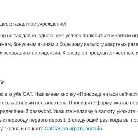
щееся азартное учреждение!
ling не так давно, однако уже успело полюбиться многими 
ежам, бонусным акциям и большому каталогу азартных развл
х основаниях по лицензии. К слову, он предлагает честные
бе
с в клубе CAT. Нажимаем кнопку «Присоединиться сейчас» 
йтесь как новый пользователь. Пропишите форму, указав п
пределённый password. Укажите желаемую валюту, укажите н
 к переводу первого deposit. В следующий раз, когда вы по
лу экрана и начните
CatCasino играть онлайн
.